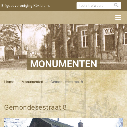
Erfgoedvereniging Kèk Liemt
MONUMENTEN
Home
Monumenten
Gemondesestraat 8
Gemondesestraat 8